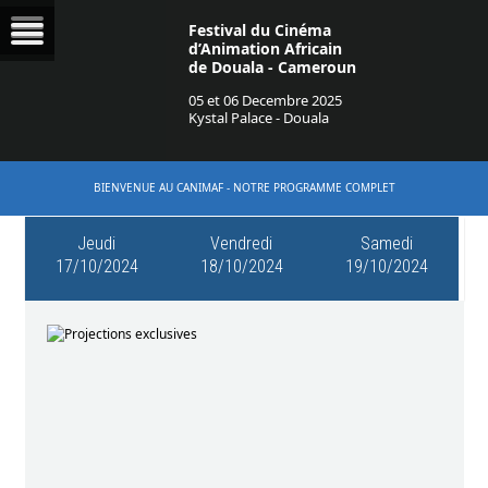
Festival du Cinéma
d’Animation Africain
de Douala - Cameroun
05 et 06 Decembre 2025
Kystal Palace - Douala
BIENVENUE AU CANIMAF - NOTRE PROGRAMME COMPLET
Jeudi
Vendredi
Samedi
17/10/2024
18/10/2024
19/10/2024