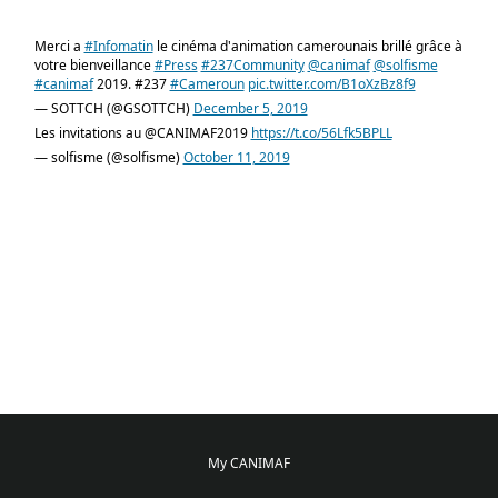
Merci a
#Infomatin
le cinéma d'animation camerounais brillé grâce à
votre bienveillance
#Press
#237Community
@canimaf
@solfisme
#canimaf
2019. #237
#Cameroun
pic.twitter.com/B1oXzBz8f9
— SOTTCH (@GSOTTCH)
December 5, 2019
Les invitations au @CANIMAF2019
https://t.co/56Lfk5BPLL
— solfisme (@solfisme)
October 11, 2019
My CANIMAF