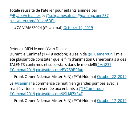
Totale réussite de l'atelier pour enfants animée par
@ByaboActualites
et
@sdkgamesafrica
@gamingzone237
pic.twitter.com/LYibcz6DEb
— #CANIMAF2024 (@canimaf)
October 19, 2019
Retenez BIEN le nom Yvan Dassie
Durant le Canimaf (17-19 octobre) au sein de
@IFCameroun
il m'a
été plaisant de constater que le film d'animation Camerounais à des
TALENTS confirmés et superstars dans le monde!!!?
#Art237
#Canimaf2019
pic.twitter.com/BY2S9B0Iuu
— Frank Olivier Ndema( Mister FoN) (@TitiNdema)
October 22, 2019
Le
@canimaf
à commencé ce matin en grandes pompes avec la
réalité virtuelle présentée aux enfants à
@IFCameroun
#Canimaf2019
pic.twitter.com/XSH4J7XS4F
— Frank Olivier Ndema( Mister FoN) (@TitiNdema)
October 17, 2019